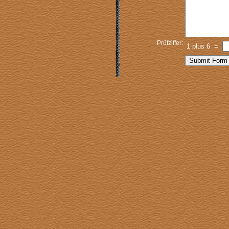
Prüfziffer:
1 plus 6
=